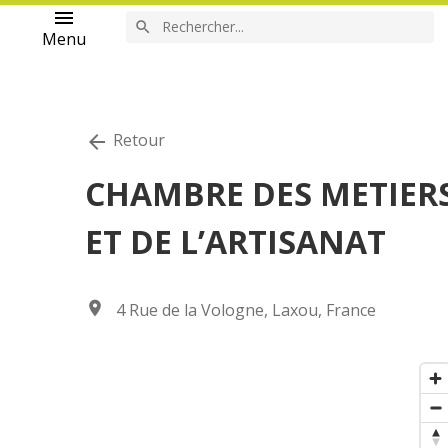
menu
search
Menu
Retour
arrow_back
CHAMBRE DES METIER
ET DE L’ARTISANAT
location_on
4 Rue de la Vologne, Laxou, France