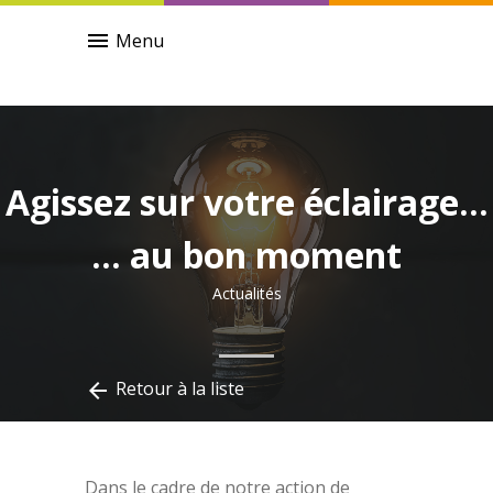
menu
Menu
Agissez sur votre éclairage…
… au bon moment
Actualités
Retour à la liste
arrow_back
Dans le cadre de notre action de